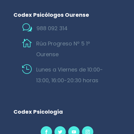
Codex Psicólogos Ourense
w
988 092 314

Rúa Progreso Nº 5 1º
Ourense

Lunes a Viernes de 10:00-
13:00, 16:00-20:30 horas
Codex Psicología