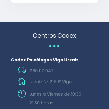
Centros Codex
…
Codex Psicólogos Vigo Urzaiz
w
986 117 947

Urzaiz Nº 215 1º Vigo

Lunes a Viernes de 10:30-
21:30 horas