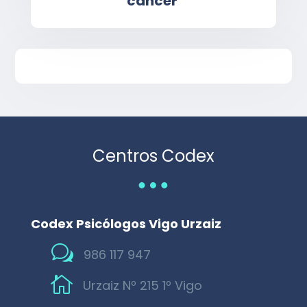
cáncer
Centros Codex
…
Codex Psicólogos Vigo Urzaiz
w
986 117 947

Urzaiz Nº 215 1º Vigo