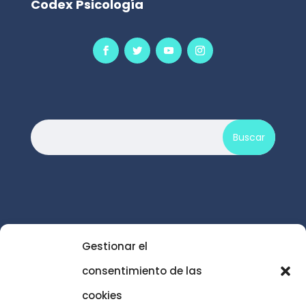
Codex Psicología

gabinete@codexpsicologia.com
Gestionar el
consentimiento de las
cookies