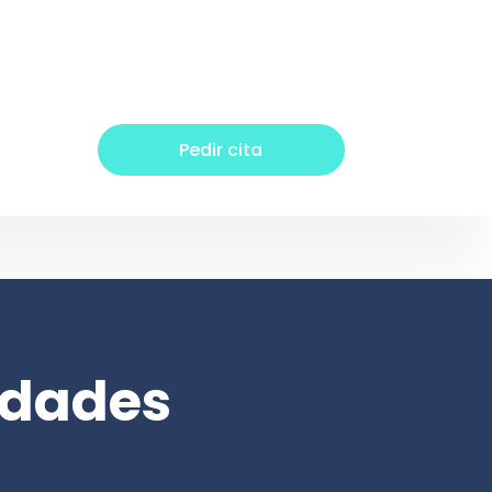
Pedir cita
idades