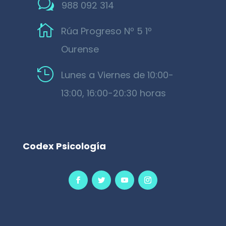
w
988 092 314

Rúa Progreso Nº 5 1º
Ourense

Lunes a Viernes de 10:00-
13:00, 16:00-20:30 horas
Codex Psicología