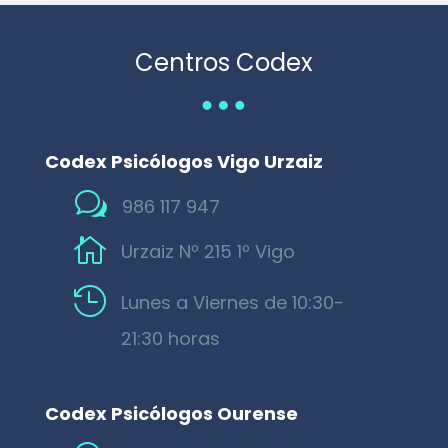
Centros Codex
…
Codex Psicólogos Vigo Urzaiz
w
986 117 947

Urzaiz Nº 215 1º Vigo

Lunes a Viernes de 10:30-
21:30 horas
Codex Psicólogos Ourense