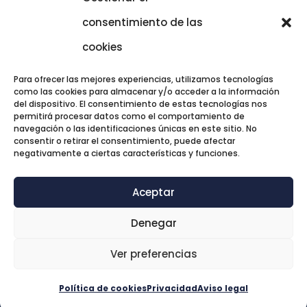
consentimiento de las
cookies
Para ofrecer las mejores experiencias, utilizamos tecnologías
TRATAMIENTOS DESTACADOS
como las cookies para almacenar y/o acceder a la información
del dispositivo. El consentimiento de estas tecnologías nos
permitirá procesar datos como el comportamiento de
navegación o las identificaciones únicas en este sitio. No
consentir o retirar el consentimiento, puede afectar
negativamente a ciertas características y funciones.
Aceptar
© Codex Psicología |
Documentos
Denegar
legales
Ver preferencias
Diseño y optimización por MS
Política de cookies
Privacidad
Aviso legal