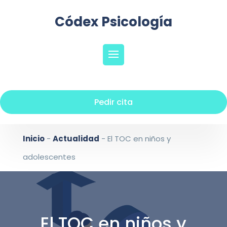
Códex Psicología
Pedir cita
Inicio
-
Actualidad
-
El TOC en niños y
adolescentes
El TOC en niños y