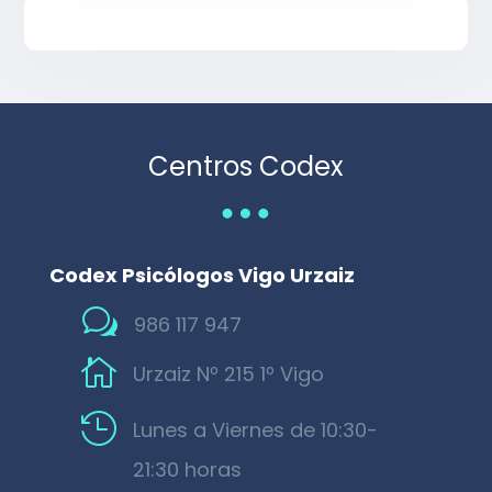
Centros Codex
…
Codex Psicólogos Vigo Urzaiz
w
986 117 947

Urzaiz Nº 215 1º Vigo

Lunes a Viernes de 10:30-
21:30 horas