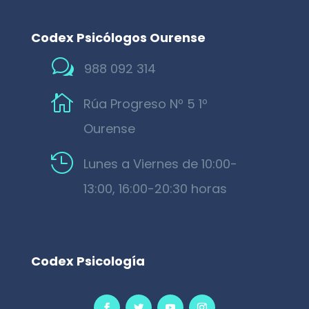
Codex Psicólogos Ourense
w
988 092 314

Rúa Progreso Nº 5 1º
Ourense

Lunes a Viernes de 10:00-
13:00, 16:00-20:30 horas
Codex Psicología