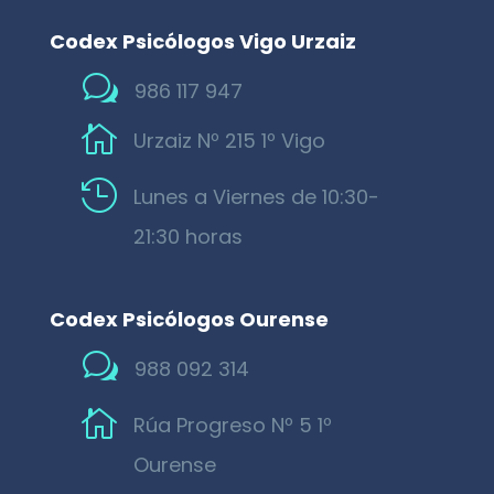
Codex Psicólogos Vigo Urzaiz
w
986 117 947

Urzaiz Nº 215 1º Vigo

Lunes a Viernes de 10:30-
21:30 horas
Codex Psicólogos Ourense
w
988 092 314

Rúa Progreso Nº 5 1º
Ourense