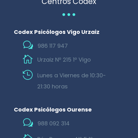
Centros Codex
…
Codex Psicólogos Vigo Urzaiz
w
986 117 947

Urzaiz Nº 215 1º Vigo

Lunes a Viernes de 10:30-
21:30 horas
Codex Psicólogos Ourense
w
988 092 314