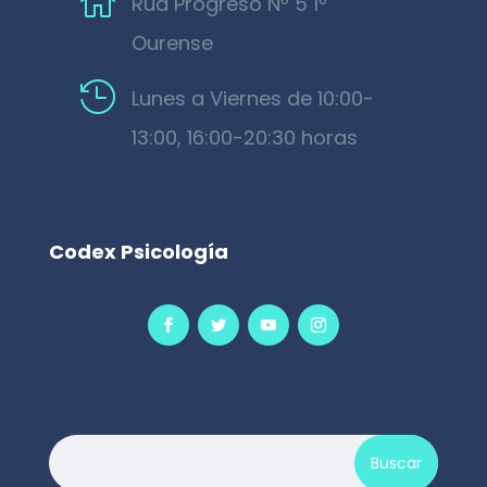

Rúa Progreso Nº 5 1º
Ourense

Lunes a Viernes de 10:00-
13:00, 16:00-20:30 horas
Codex Psicología